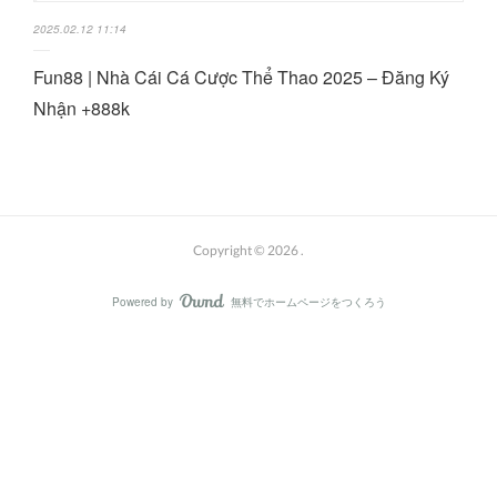
2025.02.12 11:14
Fun88 | Nhà Cái Cá Cược Thể Thao 2025 – Đăng Ký
Nhận +888k
Copyright ©
2026
.
Powered by
無料でホームページをつくろう
AmebaOwnd
フォロー