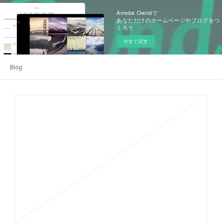
Ameba Owndで
あなただけのホームページやブログをつ
くろう
今すぐ試す
Blog